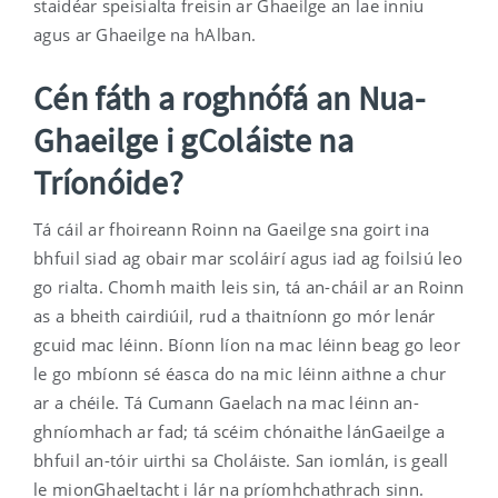
staidéar speisialta freisin ar Ghaeilge an lae inniu
agus ar Ghaeilge na hAlban.
Cén fáth a roghnófá an Nua-
Ghaeilge i gColáiste na
Tríonóide?
Tá cáil ar fhoireann Roinn na Gaeilge sna goirt ina
bhfuil siad ag obair mar scoláirí agus iad ag foilsiú leo
go rialta. Chomh maith leis sin, tá an-cháil ar an Roinn
as a bheith cairdiúil, rud a thaitníonn go mór lenár
gcuid mac léinn. Bíonn líon na mac léinn beag go leor
le go mbíonn sé éasca do na mic léinn aithne a chur
ar a chéile. Tá Cumann Gaelach na mac léinn an-
ghníomhach ar fad; tá scéim chónaithe lánGaeilge a
bhfuil an-tóir uirthi sa Choláiste. San iomlán, is geall
le mionGhaeltacht i lár na príomhchathrach sinn.