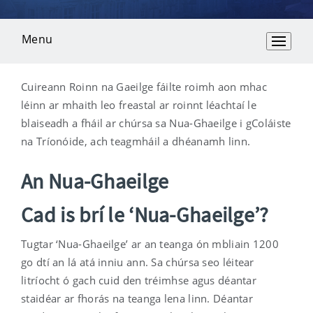
Menu
Overview
Cuireann Roinn na Gaeilge fáilte roimh aon mhac
léinn ar mhaith leo freastal ar roinnt léachtaí le
blaiseadh a fháil ar chúrsa sa Nua-Ghaeilge i gColáiste
na Tríonóide, ach teagmháil a dhéanamh linn.
An Nua-Ghaeilge
Cad is brí le ‘Nua-Ghaeilge’?
Tugtar ‘Nua-Ghaeilge’ ar an teanga ón mbliain 1200
go dtí an lá atá inniu ann. Sa chúrsa seo léitear
litríocht ó gach cuid den tréimhse agus déantar
staidéar ar fhorás na teanga lena linn. Déantar