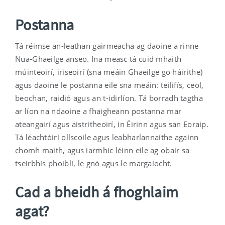
Postanna
Tá réimse an-leathan gairmeacha ag daoine a rinne
Nua-Ghaeilge anseo. Ina measc tá cuid mhaith
múinteoirí, iriseoirí (sna meáin Ghaeilge go háirithe)
agus daoine le postanna eile sna meáin: teilifís, ceol,
beochan, raidió agus an t-idirlíon. Tá borradh tagtha
ar líon na ndaoine a fhaigheann postanna mar
ateangairí agus aistritheoirí, in Éirinn agus san Eoraip.
Tá léachtóirí ollscoile agus leabharlannaithe againn
chomh maith, agus iarmhic léinn eile ag obair sa
tseirbhís phoiblí, le gnó agus le margaíocht.
Cad a bheidh á fhoghlaim
agat?