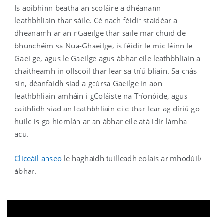
Is aoibhinn beatha an scoláire a dhéanann
leathbhliain thar sáile. Cé nach féidir staidéar a
dhéanamh ar an nGaeilge thar sáile mar chuid de
bhunchéim sa Nua-Ghaeilge, is féidir le mic léinn le
Gaeilge, agus le Gaeilge agus ábhar eile leathbhliain a
chaitheamh in ollscoil thar lear sa tríú bliain. Sa chás
sin, déanfaidh siad a gcúrsa Gaeilge in aon
leathbhliain amháin i gColáiste na Tríonóide, agus
caithfidh siad an leathbhliain eile thar lear ag díriú go
huile is go hiomlán ar an ábhar eile atá idir lámha
acu.
Cliceáil anseo
le haghaidh tuilleadh eolais ar mhodúil/
ábhar.