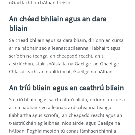
nGaeltacht na hAlban freisin.
An chéad bhliain agus an dara
bliain
Sa chéad bhliain agus sa dara bliain, díríonn an cúrsa
ar na hábhair seo a leanas: scileanna i labhairt agus
scríobh na teanga, an cheapadóireacht, an t-
aistriúchán, stair shóisialta na Gaeilge, an Ghaeilge
Chlasaiceach, an nualitríocht, Gaeilge na hAlban.
An tríú bliain agus an ceathrú bliain
Sa tríú bliain agus sa cheathrú bliain, díríonn an cúrsa
ar na hábhair seo a leanas: ardscileanna teanga
(labhartha agus scríofa), an cheapadóireacht agus an
t-aistriúchán ag leibhéal níos airde, agus Gaeilge na
hAlban. Foghlaimeoidh tú conas lámhscríbhinní a