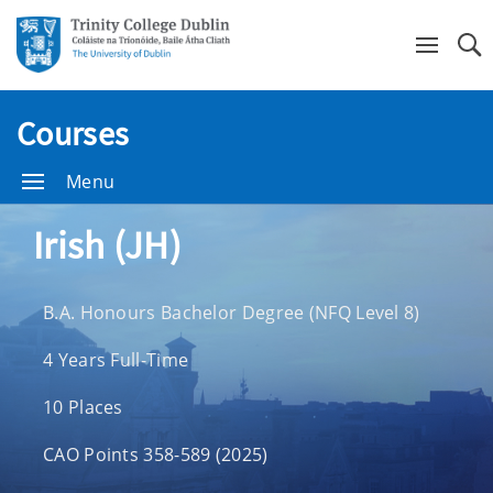
Se
Courses
Menu
Irish (JH)
B.A. Honours Bachelor Degree (NFQ Level 8)
4 Years Full-Time
10 Places
CAO Points 358-589 (2025)