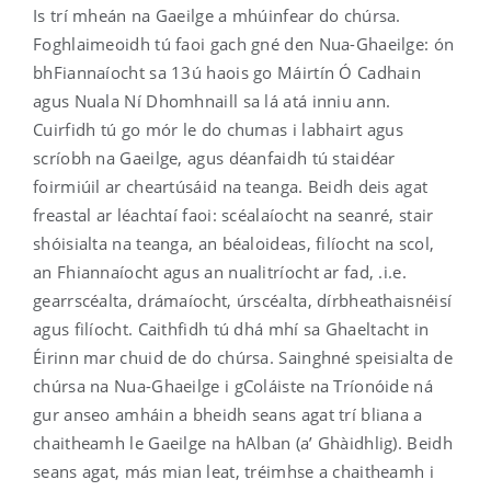
Is trí mheán na Gaeilge a mhúinfear do chúrsa.
Foghlaimeoidh tú faoi gach gné den Nua-Ghaeilge: ón
bhFiannaíocht sa 13ú haois go Máirtín Ó Cadhain
agus Nuala Ní Dhomhnaill sa lá atá inniu ann.
Cuirfidh tú go mór le do chumas i labhairt agus
scríobh na Gaeilge, agus déanfaidh tú staidéar
foirmiúil ar cheartúsáid na teanga. Beidh deis agat
freastal ar léachtaí faoi: scéalaíocht na seanré, stair
shóisialta na teanga, an béaloideas, filíocht na scol,
an Fhiannaíocht agus an nualitríocht ar fad, .i.e.
gearrscéalta, drámaíocht, úrscéalta, dírbheathaisnéisí
agus filíocht. Caithfidh tú dhá mhí sa Ghaeltacht in
Éirinn mar chuid de do chúrsa. Sainghné speisialta de
chúrsa na Nua-Ghaeilge i gColáiste na Tríonóide ná
gur anseo amháin a bheidh seans agat trí bliana a
chaitheamh le Gaeilge na hAlban (a’ Ghàidhlig). Beidh
seans agat, más mian leat, tréimhse a chaitheamh i