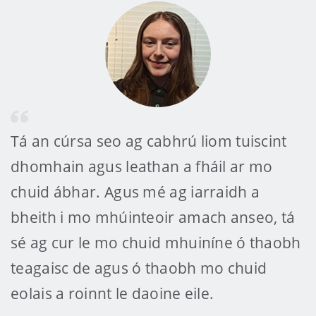
Tá an cúrsa seo ag cabhrú liom tuiscint
dhomhain agus leathan a fháil ar mo
chuid ábhar. Agus mé ag iarraidh a
bheith i mo mhúinteoir amach anseo, tá
sé ag cur le mo chuid mhuiníne ó thaobh
teagaisc de agus ó thaobh mo chuid
eolais a roinnt le daoine eile.