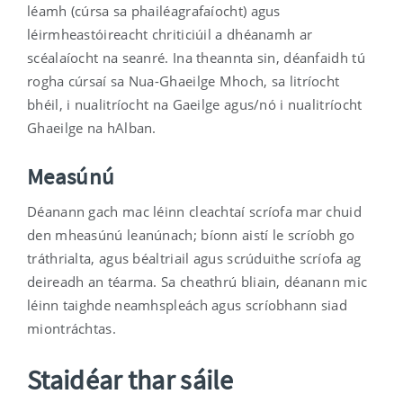
léamh (cúrsa sa phailéagrafaíocht) agus
léirmheastóireacht chriticiúil a dhéanamh ar
scéalaíocht na seanré. Ina theannta sin, déanfaidh tú
rogha cúrsaí sa Nua-Ghaeilge Mhoch, sa litríocht
bhéil, i nualitríocht na Gaeilge agus/nó i nualitríocht
Ghaeilge na hAlban.
Measúnú
Déanann gach mac léinn cleachtaí scríofa mar chuid
den mheasúnú leanúnach; bíonn aistí le scríobh go
tráthrialta, agus béaltriail agus scrúduithe scríofa ag
deireadh an téarma. Sa cheathrú bliain, déanann mic
léinn taighde neamhspleách agus scríobhann siad
miontráchtas.
Staidéar thar sáile