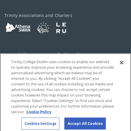
Trinity Associations and Charters
Accessibility
Cookie policy
Trinity College Dublin uses cookies to enable our website
Cookies Settings
Privacy
to operate, improve your browsing experience and provide
personalised advertising which we believe may be of
Disclaimer
Contact
interest to you. By clicking “Accept All Cookies” you
consent to the use of all cookies including social media and
advertising cookies. You can choose to not accept certain
T-Net
cookies however this may impact on your browsing
experience. Select “Cookies Settings” to find out more and
customise your preferences. For further information please
see our
Cookie Policy
Cookies Settings
Accept All Cookies