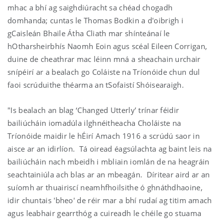
mhac a bhí ag saighdiúracht sa chéad chogadh
domhanda; cuntas le Thomas Bodkin a d'oibrigh i
gCaisleán Bhaile Átha Cliath mar shínteánaí le
hOtharsheirbhís Naomh Eoin agus scéal Eileen Corrigan,
duine de cheathrar mac léinn mná a sheachain urchair
snípéirí ar a bealach go Coláiste na Tríonóide chun dul
faoi scrúduithe théarma an tSofaistí Shóisearaigh.
"Is bealach an blag ‘Changed Utterly’ trínar féidir
bailiúcháin iomadúla ilghnéitheacha Choláiste na
Tríonóide maidir le hÉirí Amach 1916 a scrúdú saor in
aisce ar an idirlíon. Tá oiread éagsúlachta ag baint leis na
bailiúcháin nach mbeidh i mbliain iomlán de na heagráin
seachtainiúla ach blas ar an mbeagán. Díritear aird ar an
suíomh ar thuairiscí neamhfhoilsithe ó ghnáthdhaoine,
idir chuntais 'bheo' de réir mar a bhí rudaí ag titim amach
agus leabhair gearrthóg a cuireadh le chéile go stuama