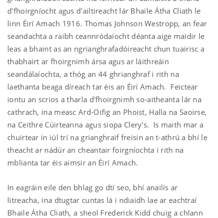
d'fhoirgníocht agus d'ailtireacht lár Bhaile Átha Cliath le
linn Éirí Amach 1916. Thomas Johnson Westropp, an fear
seandachta a raibh ceannródaíocht déanta aige maidir le
leas a bhaint as an ngrianghrafadóireacht chun tuairisc a
thabhairt ar fhoirgnimh ársa agus ar láithreáin
seandálaíochta, a thóg an 44 ghrianghraf i rith na
laethanta beaga díreach tar éis an Éirí Amach. Feictear
iontu an scrios a tharla d'fhoirgnimh so-aitheanta lár na
cathrach, ina measc Ard-Oifig an Phoist, Halla na Saoirse,
na Ceithre Cúirteanna agus siopa Clery's. Is maith mar a
chuirtear in iúl trí na grianghraif freisin an t-athrú a bhí le
theacht ar nádúr an cheantair foirgníochta i rith na
mblianta tar éis aimsir an Éirí Amach.
In eagráin eile den bhlag go dtí seo, bhí anailís ar
litreacha, ina dtugtar cuntas lá i ndiaidh lae ar eachtraí
Bhaile Átha Cliath, a sheol Frederick Kidd chuig a chlann