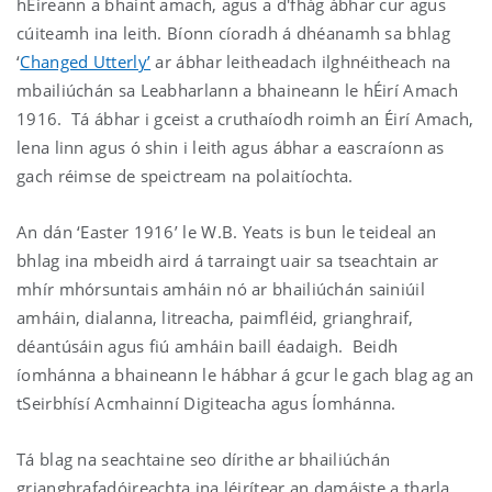
hÉireann a bhaint amach, agus a d'fhág ábhar cur agus
cúiteamh ina leith. Bíonn cíoradh á dhéanamh sa bhlag
‘
Changed Utterly’
ar ábhar leitheadach ilghnéitheach na
mbailiúchán sa Leabharlann a bhaineann le hÉirí Amach
1916. Tá ábhar i gceist a cruthaíodh roimh an Éirí Amach,
lena linn agus ó shin i leith agus ábhar a eascraíonn as
gach réimse de speictream na polaitíochta.
An dán ‘Easter 1916’ le W.B. Yeats is bun le teideal an
bhlag ina mbeidh aird á tarraingt uair sa tseachtain ar
mhír mhórsuntais amháin nó ar bhailiúchán sainiúil
amháin, dialanna, litreacha, paimfléid, grianghraif,
déantúsáin agus fiú amháin baill éadaigh. Beidh
íomhánna a bhaineann le hábhar á gcur le gach blag ag an
tSeirbhísí Acmhainní Digiteacha agus Íomhánna.
Tá blag na seachtaine seo dírithe ar bhailiúchán
grianghrafadóireachta ina léirítear an damáiste a tharla