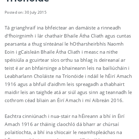
Posted on: 30 July 2015
Tá grianghraif ina bhfeictear an damáiste a rinneadh
d'fhoirgnimh i lár chathair Bhaile Átha Cliath agus cuntas
pearsanta a thug sínteánaí le hOtharsheirbhís Naomh
Eoin i gCaisleán Bhaile Átha Cliath i measc na nithe
spéisiúla a gcuirtear síos orthu sa bhlag is deireanaí ar
teist é ar an bhfairsinge a bhaineann leis na bailiúcháin i
Leabharlann Choláiste na Tríonóide i ndáil le hÉirí Amach
1916 agus a bhfuil d'aidhm leis spreagadh a thabhairt
maidir leis an taighde atá ar siúl agus sinn ag teannadh le
cothrom céad bliain an Éirí Amach i mí Aibreán 2016.
Eachtra cinniúnach i nua-stair na hÉireann a bhí in Éirí
Amach 1916 ar tháinig claochló dá bharr ar chúrsaí
polaitíochta, a bhí ina shiocair le neamhspleáchas na