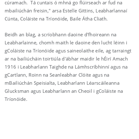
cúramach. Tá cuntais ó mhná go flúirseach ar fud na
mbailiúchán freisin," arsa Estelle Gittins, Leabharlannaí
Cúnta, Coláiste na Tríonóide, Baile Átha Cliath.
Beidh an blag, a scríobhann daoine d'fhoireann na
Leabharlainne, chomh maith le daoine den lucht léinn i
gColáiste na Tríonóide agus saineolaithe eile, ag tarraingt
ar na bailiúcháin toirtiúla d'ábhar maidir le hÉirí Amach
1916 i Leabharlann Taighde na Lámhscríbhinní agus na
gCartlann, Roinn na Seanleabhar Clóite agus na
mBailiúchán Speisialta, Leabharlann Léarscáileanna
Glucksman agus Leabharlann an Cheoil i gColáiste na
Tríonóide.