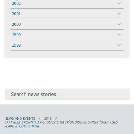
2002
toggle
menu
2001
toggle
menu
2000
toggle
menu
1999
toggle
menu
1998
toggle
menu
Filter for
Filter
keywords
for
keyword
NEWS AND EVENTS
2019
BRAT GLAS BRONNTA AR CHOLÁISTE NA TRÍONÓIDE AS BAINISTÍOCHT AGUS
FEABHSÚ COMHSHAOIL