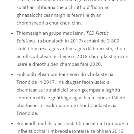
soláthar inbhuanaithe a chruthú d’fhonn an
ghnásaíocht ceannaigh is fearr i leith an
chomhshaoil a chur chun cinn.
Thiomsaigh an grúpa mac léinn,
TCD Plastic
Solutions
, (a bunaíodh in 2017) achainí de 3,800
síniú i bpearsa agus ar líne agus dá bharr sin, chuir
an ollscoil plean le chéile in 2018 chun plaistigh aon
uaire a dhíothú den champas faoi 2020.
Foilsíodh Plean um Pailneoirí do Choláiste na
Tríonóide in 2017, ina dtugtar faoin úsáid a
bhaintear as lotnaidicídí ar an gcampas a laghdú
chomh maith le gnáthóga agus bia a chur ar fáil do
phailneoirí i réadmhaoin de chuid Choláiste na
Tríonóide.
Rinneadh dídhílsiú ar chistí Choláiste na Tríonóide ó
infheistíochtaí i mbreosla iontaise sa bhliain 2016