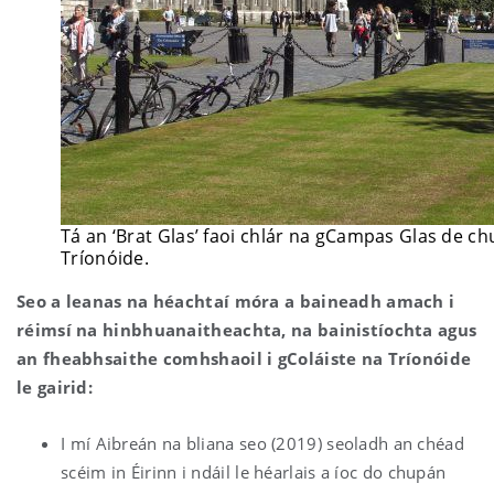
Tá an ‘Brat Glas’ faoi chlár na gCampas Glas de ch
Tríonóide.
Seo a leanas na héachtaí móra a baineadh amach i
réimsí na hinbhuanaitheachta, na bainistíochta agus
an fheabhsaithe comhshaoil i gColáiste na Tríonóide
le gairid:
I mí Aibreán na bliana seo (2019) seoladh an chéad
scéim in Éirinn i ndáil le héarlais a íoc do chupán