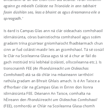
againn go mbeidh Coláiste na Tríonóide in ann tabhairt
faoin dúshlán seo, leas a bhaint as agus dreamanna eile a
spreagadh.’
Is éard is Campas Glas ann ná clár oideachais comhshaoil
idirnáisiúnta, córas bainistíochta comhshaoil agus scéim
gradaim trína gcuirtear gníomhaíocht fhadtéarmach chun
cinn ar fud coláistí maidir leis an gcomhshaol. Tá sé cosúil
le Clár na Scoileanna Glasa agus tá sé á chur ar fáil do
gach institiúid tríú leibhéal (coláistí, ollscoileanna etc.). Is
tionscnaimh FEE (
An Fhondúireacht um Oideachas
Comhshaoil
) atá sa dá chlár ina mbaineann iarrthóirí
rathúla gradam an Bhrait Ghlais amach. Is é An Taisce a
d’fhorbair clár na gCampas Glas in Éirinn don líonra
idirnáisiúnta FEE. Déanann An Taisce, comhalta na
hÉireann den
Fhondúireacht um Oideachas Comhshaoil
(FEE), comhordú ar Chlár na Scoileanna Glasa chomh