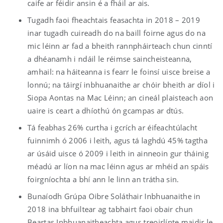
caife ar féidir ansin é a fháil ar ais.
Tugadh faoi fheachtais feasachta in 2018 – 2019
inar tugadh cuireadh do na baill foirne agus do na
mic léinn ar fad a bheith rannpháirteach chun cinntí
a dhéanamh i ndáil le réimse saincheisteanna,
amhail: na háiteanna is fearr le foinsí uisce breise a
lonnú; na táirgí inbhuanaithe ar chóir bheith ar díol i
Siopa Aontas na Mac Léinn; an cineál plaisteach aon
uaire is ceart a dhíothú ón gcampas ar dtús.
Tá feabhas 26% curtha i gcrích ar éifeachtúlacht
fuinnimh ó 2006 i leith, agus tá laghdú 45% tagtha
ar úsáid uisce ó 2009 i leith in ainneoin gur tháinig
méadú ar líon na mac léinn agus ar mhéid an spáis
foirgníochta a bhí ann le linn an trátha sin.
Bunaíodh Grúpa Oibre Soláthair Inbhuanaithe in
2018 ina bhfuiltear ag tabhairt faoi obair chun
Beartas Inbhuanaitheachta agus treoirlínte maidir le