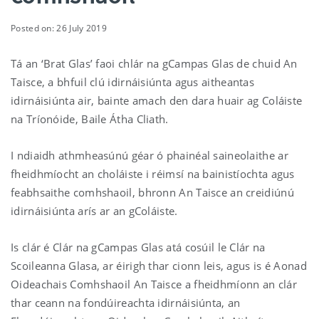
Posted on: 26 July 2019
Tá an ‘Brat Glas’ faoi chlár na gCampas Glas de chuid An
Taisce, a bhfuil clú idirnáisiúnta agus aitheantas
idirnáisiúnta air, bainte amach den dara huair ag Coláiste
na Tríonóide, Baile Átha Cliath.
I ndiaidh athmheasúnú géar ó phainéal saineolaithe ar
fheidhmíocht an choláiste i réimsí na bainistíochta agus
feabhsaithe comhshaoil, bhronn An Taisce an creidiúnú
idirnáisiúnta arís ar an gColáiste.
Is clár é Clár na gCampas Glas atá cosúil le Clár na
Scoileanna Glasa, ar éirigh thar cionn leis, agus is é Aonad
Oideachais Comhshaoil An Taisce a fheidhmíonn an clár
thar ceann na fondúireachta idirnáisiúnta, an