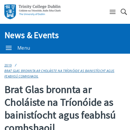
Se
News & Events
Menu
2019
BRAT GLAS BRONNTA AR CHOLÁISTE NA TRÍONÓIDE AS BAINISTÍOCHT AGUS
FEABHSÚ COMHSHAOIL
Brat Glas bronnta ar
Choláiste na Tríonóide as
bainistíocht agus feabhsú
comhshaoil