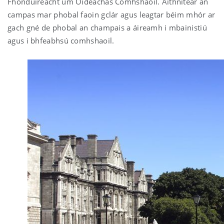
Fhondúireacht um Oideachas Comhshaoil. Aithnítear an
campas mar phobal faoin gclár agus leagtar béim mhór ar
gach gné de phobal an champais a áireamh i mbainistiú
agus i bhfeabhsú comhshaoil.