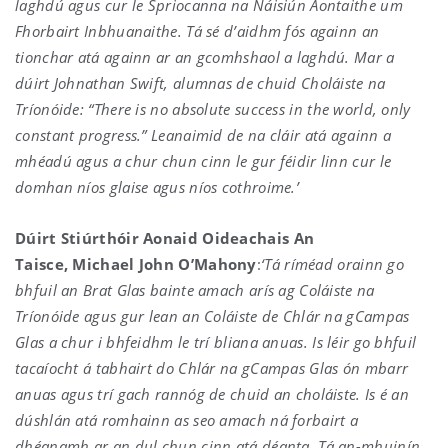
laghdú agus cur le Spriocanna na Náisiún Aontaithe um
Fhorbairt Inbhuanaithe. Tá sé d’aidhm fós againn an
tionchar atá againn ar an gcomhshaol a laghdú. Mar a
dúirt Johnathan Swift, alumnas de chuid Choláiste na
Tríonóide: “There is no absolute success in the world, only
constant progress.” Leanaimid de na cláir atá againn a
mhéadú agus a chur chun cinn le gur féidir linn cur le
domhan níos glaise agus níos cothroime.’
Dúirt Stiúrthóir Aonaid Oideachais An
Taisce,
Michael John O’Mahony
:
‘Tá ríméad orainn go
bhfuil an Brat Glas bainte amach arís ag Coláiste na
Tríonóide agus gur lean an Coláiste de Chlár na gCampas
Glas a chur i bhfeidhm le trí bliana anuas. Is léir go bhfuil
tacaíocht á tabhairt do Chlár na gCampas Glas ón mbarr
anuas agus trí gach rannóg de chuid an choláiste. Is é an
dúshlán atá romhainn as seo amach ná forbairt a
dhéanamh ar an dul chun cinn atá déanta. Tá an-mhuinín