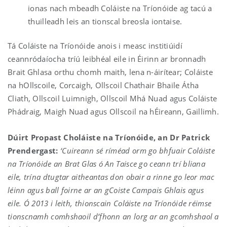
ionas nach mbeadh Coláiste na Tríonóide ag tacú a
thuilleadh leis an tionscal breosla iontaise.
Tá Coláiste na Tríonóide anois i measc institiúidí
ceannródaíocha tríú leibhéal eile in Éirinn ar bronnadh
Brait Ghlasa orthu chomh maith, lena n-áirítear; Coláiste
na hOllscoile, Corcaigh, Ollscoil Chathair Bhaile Átha
Cliath, Ollscoil Luimnigh, Ollscoil Mhá Nuad agus Coláiste
Phádraig, Maigh Nuad agus Ollscoil na hÉireann, Gaillimh.
Dúirt Propast Choláiste na Tríonóide, an Dr Patrick
Prendergast:
‘Cuireann sé ríméad orm go bhfuair Coláiste
na Tríonóide an Brat Glas ó An Taisce go ceann trí bliana
eile, trína dtugtar aitheantas don obair a rinne go leor mac
léinn agus ball foirne ar an gCoiste Campais Ghlais agus
eile. Ó 2013 i leith, thionscain Coláiste na Tríonóide réimse
tionscnamh comhshaoil d’fhonn an lorg ar an gcomhshaol a