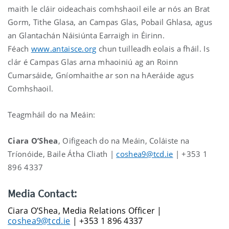
maith le cláir oideachais comhshaoil eile ar nós an Brat
Gorm, Tithe Glasa, an Campas Glas, Pobail Ghlasa, agus
an Glantachán Náisiúnta Earraigh in Éirinn.
Féach
www.antaisce.org
chun tuilleadh eolais a fháil. Is
clár é Campas Glas arna mhaoiniú ag an Roinn
Cumarsáide, Gníomhaithe ar son na hAeráide agus
Comhshaoil.
Teagmháil do na Meáin:
Ciara O’Shea
, Oifigeach do na Meáin, Coláiste na
Tríonóide, Baile Átha Cliath |
coshea9@tcd.ie
| +353 1
896 4337
Media Contact:
Ciara O’Shea, Media Relations Officer |
coshea9@tcd.ie
| +353 1 896 4337