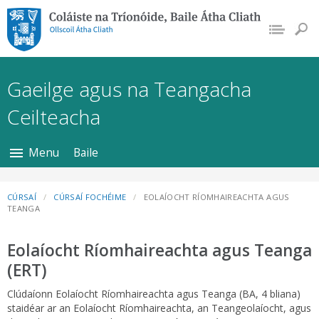
Coláiste na Tríonóide, Baile Átha
Cliath
Gaeilge agus na Teangacha
Ceilteacha
Menu
Baile
CÚRSAÍ
CÚRSAÍ FOCHÉIME
EOLAÍOCHT RÍOMHAIREACHTA AGUS
TEANGA
Eolaíocht Ríomhaireachta agus Teanga
(ERT)
Clúdaíonn Eolaíocht Ríomhaireachta agus Teanga (BA, 4 bliana)
staidéar ar an Eolaíocht Ríomhaireachta, an Teangeolaíocht, agus