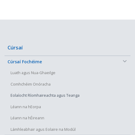
Cúrsaí
−
Cúrsaí Fochéime
Luath agus Nua-Ghaeilge
Comhchéim Onóracha
Eolaíocht Ríomhaireachta agus Teanga
Léann na hEorpa
Léann na hÉireann
Lámhleabhair agus Eolaire na Modúl