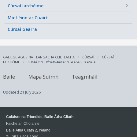
+
Cúrsaí Iarchéime
Mic Léinn ar Cuairt
Cúrsaí Gearra
GAEILGE AGUS NA TEANGACHA CEILTEACHA
CÚRSAÍ
CÚRSAÍ
FOCHÉIME
EOLAÍOCHT RÍOMHAIREACHTA AGUS TEANGA
Baile
Mapa Suímh
Teagmháil
Updated
21 July 2026
Coláiste na Tríonóide, Baile Átha Cliath
Faiche an Choláiste
Baile Átha Cliath 2, Ireland
T:
+353 1 896 1000