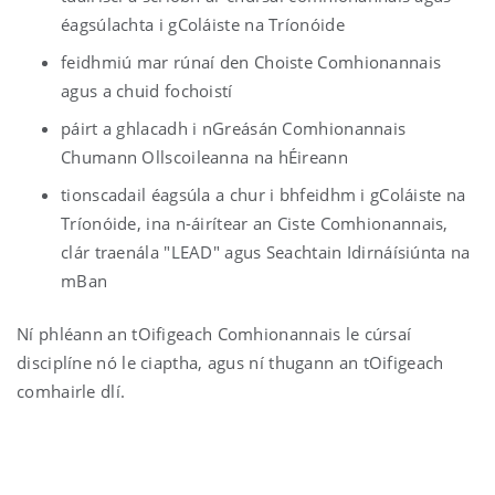
éagsúlachta i gColáiste na Tríonóide
feidhmiú mar rúnaí den Choiste Comhionannais
agus a chuid fochoistí
páirt a ghlacadh i nGreásán Comhionannais
Chumann Ollscoileanna na hÉireann
tionscadail éagsúla a chur i bhfeidhm i gColáiste na
Tríonóide, ina n-áirítear an Ciste Comhionannais,
clár traenála "LEAD" agus Seachtain Idirnáísiúnta na
mBan
Ní phléann an tOifigeach Comhionannais le cúrsaí
disciplíne nó le ciaptha, agus ní thugann an tOifigeach
comhairle dlí.