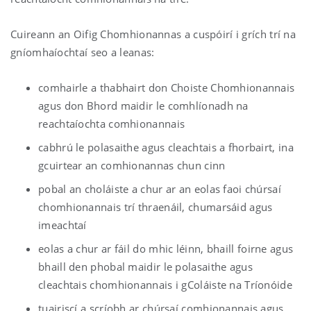
Cuireann an Oifig Chomhionannas a cuspóirí i grích trí na
gníomhaíochtaí seo a leanas:
comhairle a thabhairt don Choiste Chomhionannais
agus don Bhord maidir le comhlíonadh na
reachtaíochta comhionannais
cabhrú le polasaithe agus cleachtais a fhorbairt, ina
gcuirtear an comhionannas chun cinn
pobal an choláiste a chur ar an eolas faoi chúrsaí
chomhionannais trí thraenáil, chumarsáid agus
imeachtaí
eolas a chur ar fáil do mhic léinn, bhaill foirne agus
bhaill den phobal maidir le polasaithe agus
cleachtais chomhionannais i gColáiste na Tríonóide
tuairiscí a scríobh ar chúrsaí comhionannais agus