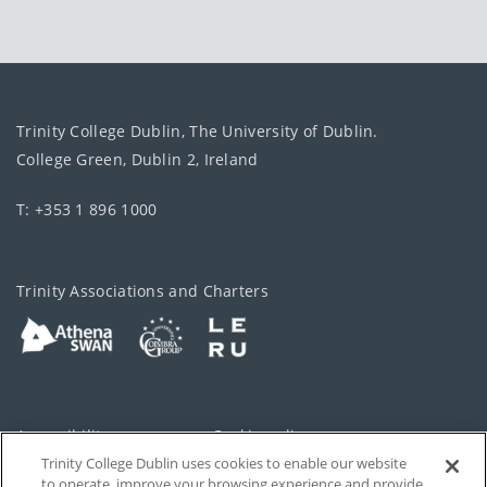
Trinity College Dublin, The University of Dublin.
College Green, Dublin 2, Ireland
T: +353 1 896 1000
Trinity Associations and Charters
Accessibility
Cookie policy
Trinity College Dublin uses cookies to enable our website
Cookies Settings
Privacy
to operate, improve your browsing experience and provide