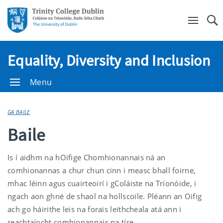
Se
Equality, Diversity and Inclusion
Menu
GA BAILE
Baile
Is í aidhm na hOifige Chomhionannais ná an
comhionannas a chur chun cinn i measc bhall foirne,
mhac léinn agus cuairteoirí i gColáiste na Tríonóide, i
ngach aon ghné de shaol na hollscoile. Pléann an Oifig
ach go háirithe leis na forais leithcheala atá ann i
reachtaíocht comhionannais na tíre.