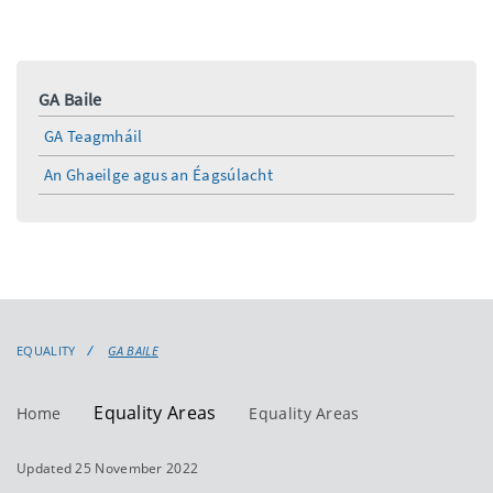
GA Baile
GA Teagmháil
An Ghaeilge agus an Éagsúlacht
EQUALITY
GA BAILE
Equality Areas
Home
Equality Areas
Updated 25 November 2022