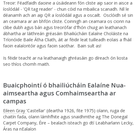
Treoir: Féadfaidh daoine a úsáideann fón cliste aip saor in aisce a
íoslódáil - 'QR tag reader' - chun cóid na mbailica scanadh. Níl le
déanamh ach an aip QR a íoslódáil agus a oscailt. Osclóidh sé sin
an ceamara ar an bhfón cliste. Coinnigh an ceamara os cionn na
clibe dubh agus bán agus treorófar d'fhón chuig an leathanach
ábhartha ar láithreán gréasáin Bhailiúcháin Ealaíne Choláiste na
Tríonóide Baile Átha Cliath, áit ar féidir leat tuilleadh eolais a fháil
faoin ealaíontóir agus faoin saothar. Bain sult as!
Is féidir teacht ar na leathanaigh ghréasáin go díreach ón liosta
seo thíos chomh maith.
Buaicphointí ó bhailiúcháin Ealaíne Nua-
aimseartha agus Comhaimseartha ar
campas
Eileen Gray
'Castellar' (deartha 1926, fite 1975) olann, ruga de
chaitín fada, olann lámhfhite agus snaidhmthe ag The Donegal
Carpet Company, Éire – bealach isteach go dtí Leabharlann Lecky,
Áras na nEalaíon