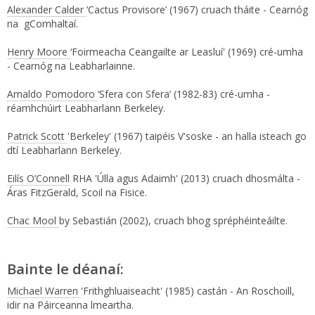
Alexander Calder
‘Cactus Provisore’ (1967) cruach tháite - Cearnóg
na gComhaltaí.
Henry Moore
‘Foirmeacha Ceangailte ar Leasluí' (1969) cré-umha
- Cearnóg na Leabharlainne.
Arnaldo Pomodoro
‘Sfera con Sfera’ (1982-83) cré-umha -
réamhchúirt Leabharlann Berkeley.
Patrick Scott
'Berkeley' (1967) taipéis V'soske - an halla isteach go
dtí Leabharlann Berkeley.
Eilís O’Connell
RHA 'Úlla agus Adaimh' (2013) cruach dhosmálta -
Áras FitzGerald, Scoil na Fisice.
Chac Mool
by Sebastián (2002), cruach bhog spréphéinteáilte.
Bainte le déanaí:
Michael Warren
'Frithghluaiseacht' (1985) castán - An Roschoill,
idir na Páirceanna lmeartha.