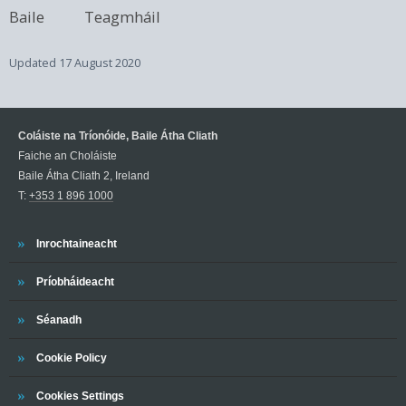
Baile
Teagmháil
Updated
17 August 2020
Coláiste na Tríonóide, Baile Átha Cliath
Faiche an Choláiste
Baile Átha Cliath 2, Ireland
T:
+353 1 896 1000
Tríonóide
Inrochtaineacht
Tríonóide
Príobháideacht
Tríonóide
Séanadh
Tríonóide
Cookie Policy
Cookies Settings