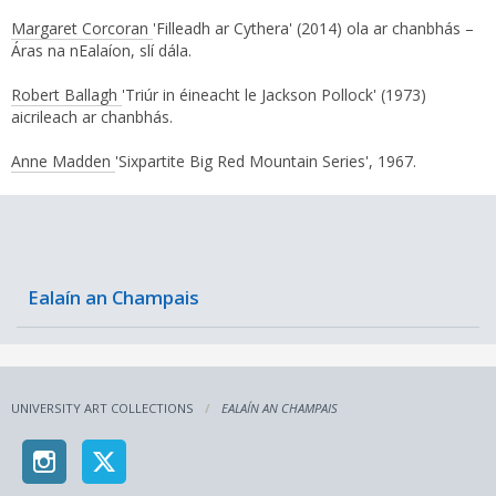
Margaret Corcoran
'Filleadh ar Cythera' (2014) ola ar chanbhás –
Áras na nEalaíon, slí dála.
Robert Ballagh
'Triúr in éineacht le Jackson Pollock' (1973)
aicrileach ar chanbhás.
Anne Madden
'Sixpartite Big Red Mountain Series', 1967.
Ealaín an Champais
UNIVERSITY ART COLLECTIONS
EALAÍN AN CHAMPAIS