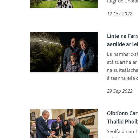
taighde Cholái
12 Oct 2022
Linte na Farr
aeráide ar le
Le hamharc-shu
atá tuartha ar
na suiteálach
áiteanna eile
29 Sep 2022
Oibríonn Cart
Thaifid Phoib
Seolfaidh an T