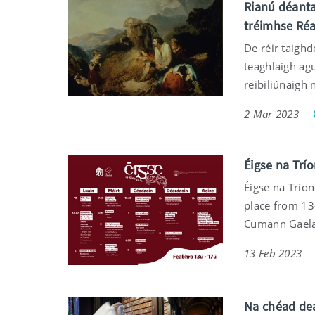
Rianú déanta
tréimhse Ré
De réir taigh
teaghlaigh ag
reibiliúnaigh 
2 Mar 2023
Éigse na Trí
Éigse na Tríon
place from 13
Cumann Gaelac
13 Feb 2023
Na chéad dea