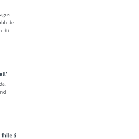
 agus
aobh de
o dtí
ll’
da,
and
fhile á