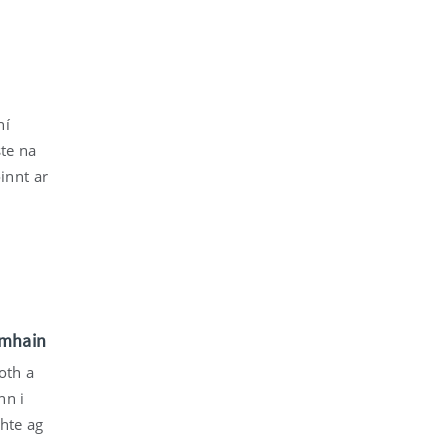
hí
ste na
innt ar
t
omhain
oth a
nn i
ghte ag