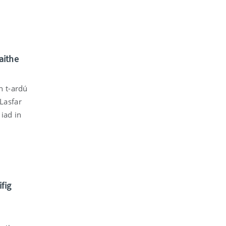
aithe
n t-ardú
 Lasfar
iad in
fig