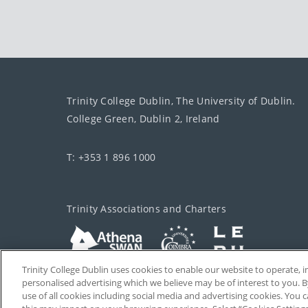
Trinity College Dublin, The University of Dublin.
College Green, Dublin 2, Ireland
T: +353 1 896 1000
Trinity Associations and Charters
Trinity College Dublin uses cookies to enable our website to operate
personalised advertising which we believe may be of interest to you. B
use of all cookies including social media and advertising cookies. You