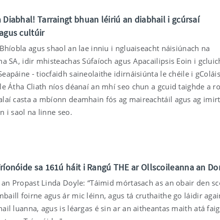
 Diabhal! Tarraingt bhuan léiriú an diabhail i gcúrsaí
agus cultúir
 Bhíobla agus shaol an lae inniu i ngluaiseacht náisiúnach na
na SA, idir mhisteachas Súfaíoch agus Apacailipsis Eoin i gcluic
eapáine - tiocfaidh saineolaithe idirnáisiúnta le chéile i gColái
le Átha Cliath níos déanaí an mhí seo chun a gcuid taighde a ro
alaí casta a mbíonn deamhain fós ag maireachtáil agus ag imir
n i saol na linne seo.
Tríonóide sa 161ú háit i Rangú THE ar Ollscoileanna an D
t an Propast Linda Doyle: “Táimid mórtasach as an obair den sc
aill foirne agus ár mic léinn, agus tá cruthaithe go láidir agai
ail luanna, agus is léargas é sin ar an aitheantas maith atá fai