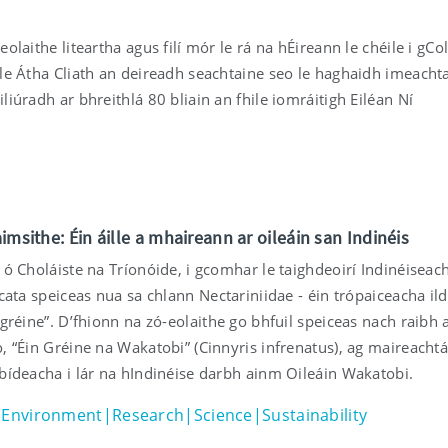
eolaithe liteartha agus filí mór le rá na hÉireann le chéile i gCo
ile Átha Cliath an deireadh seachtaine seo le haghaidh imeacht
liúradh ar bhreithlá 80 bliain an fhile iomráitigh Eiléan Ní
imsithe: Éin áille a mhaireann ar oileáin san Indinéis
 ó Choláiste na Tríonóide, i gcomhar le taighdeoirí Indinéiseach
scata speiceas nua sa chlann Nectariniidae - éin trópaiceacha ild
 gréine”. D’fhionn na zó-eolaithe go bhfuil speiceas nach raibh 
, “Éin Gréine na Wakatobi” (Cinnyris infrenatus), ag maireachtái
 bídeacha i lár na hIndinéise darbh ainm Oileáin Wakatobi.
Environment|Research|Science|Sustainability