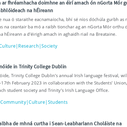
 ar fhréamhacha doimhne an éirí amach ón nGorta Mór go
abhlóideach na hÉireann
de nua ó staraithe eacnamaíocha, bhí sé níos dóchúla gurbh as 
us na ceantair ba mó a raibh tionchar ag an nGorta Mór orthu 
na hÉireann a d’éirigh amach in aghaidh riail na Breataine.
Culture|Research|Society
onóide in Trinity College Dublin
óide, Trinity College Dublin’s annual Irish language festival, wil
-17th February 2023 in collaboration with the Students’ Union
h student society and Trinity’s Irish Language Office.
Community|Culture|Students
lbha de mhná curtha i Sean-Leabharlann Choláiste na