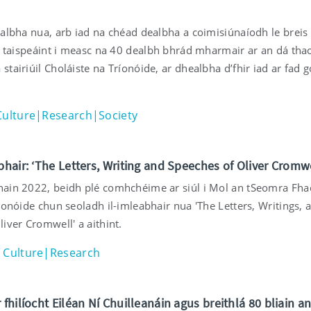
ealbha nua, arb iad na chéad dealbha a coimisiúnaíodh le breis
ar taispeáint i measc na 40 dealbh bhrád mharmair ar an dá th
tairiúil Choláiste na Tríonóide, ar dhealbha d’fhir iad ar fad g
Culture|Research|Society
hair: ‘The Letters, Writing and Speeches of Oliver Cromwe
ain 2022, beidh plé comhchéime ar siúl i Mol an tSeomra Fha
íonóide chun seoladh il-imleabhair nua 'The Letters, Writings, 
iver Cromwell' a aithint.
Culture|Research
hilíocht Eiléan Ní Chuilleanáin agus breithlá 80 bliain an 