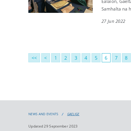
Ealaíon, Gael
Samhalta na h
27 Jun 2022
<<
<
1
2
3
4
5
6
7
8
NEWS AND EVENTS
GAELIGE
Updated 29 September 2023