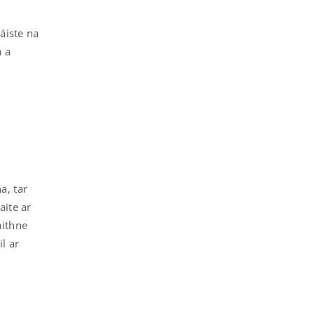
láiste na
a a
a, tar
aite ar
aithne
l ar