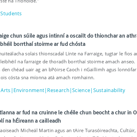
ste na Tríonóide."
Students
aige chun súile agus intinní a oscailt do thionchar an athr
ibhéil borrthaí stoirme ar fud chósta
iteálacha solais thionscadal Línte na Farraige, tugtar le fios a
 leibhéil na farraige de thoradh borrthaí stoirme amach anseo.
a den chéad uair ag an bPóirse Caoch i nGaillimh agus lonnófar 
 cois cósta sna míonna atá amach romhainn.
Arts|Environment|Research|Science|Sustainability
lanna ar fud na cruinne le chéile chun beocht a chur in Oi
lí na hÉireann a cailleadh
aoiseach Micheál Martin agus an tAire Turasóireachta, Cultúir,