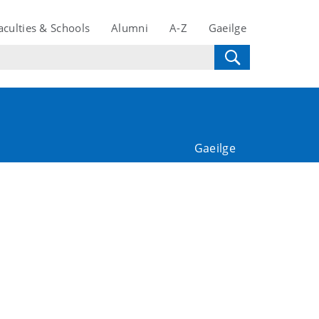
aculties & Schools
Alumni
A-Z
Gaeilge
Gaeilge