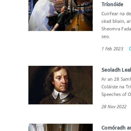
Tríonóide
Cuirfear na d
céad bliain, 
Sheomra Fada s
seo.
1 Feb 2023
Seoladh Leab
Ar an 28 Samh
Coláiste na Tr
Speeches of Ol
28 Nov 2022
Comóradh ar f