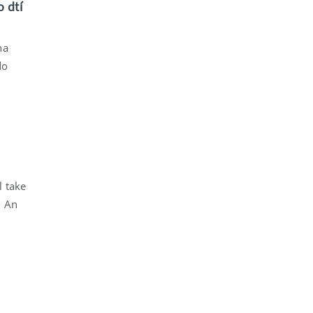
 dtí
na
do
l take
, An