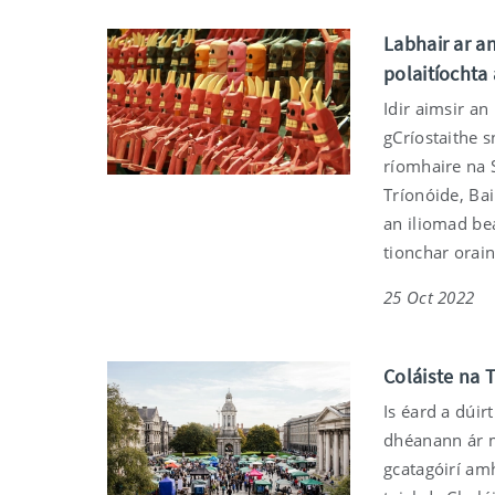
Labhair ar an
polaitíochta 
Idir aimsir an
gCríostaithe s
ríomhaire na S
Tríonóide, Bai
an iliomad be
tionchar orain
25 Oct 2022
Coláiste na 
Is éard a dúir
dhéanann ár mb
gcatagóirí amh