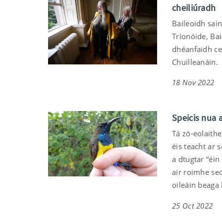
cheiliúradh
Baileoidh sain
Tríonóide, Ba
dhéanfaidh cei
Chuilleanáin.
18 Nov 2022
Speicis nua a
Tá zó-eolaithe
éis teacht ar 
a dtugtar “éin
air roimhe seo
oileáin beaga
25 Oct 2022