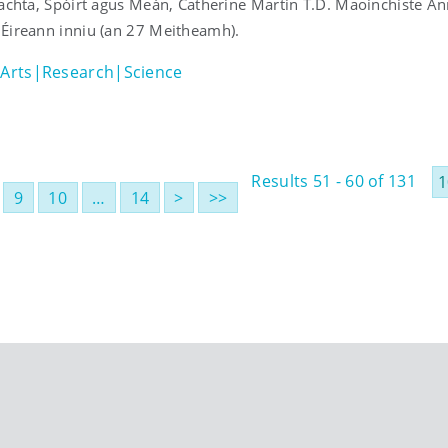
tachta, Spóirt agus Meán, Catherine Martin T.D. Maoinchiste An
Éireann inniu (an 27 Meitheamh).
Arts|Research|Science
Results 51 - 60 of 131
9
10
…
14
>
>>