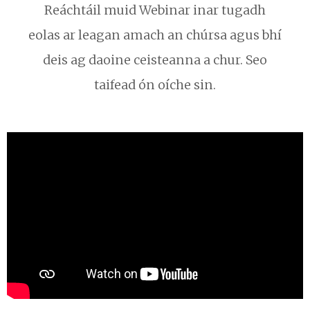
Reáchtáil muid Webinar inar tugadh
eolas ar leagan amach an chúrsa agus bhí
deis ag daoine ceisteanna a chur. Seo
taifead ón oíche sin.