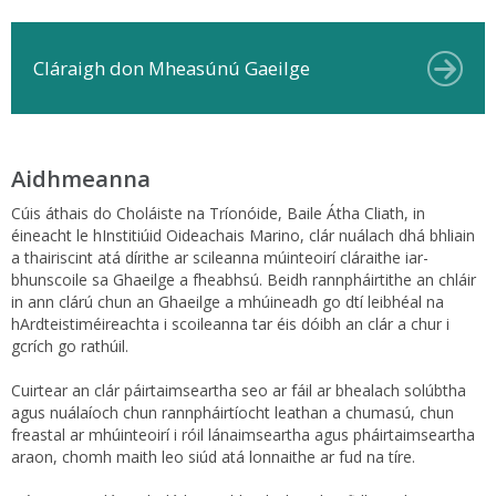
Cláraigh don Mheasúnú Gaeilge
Aidhmeanna
Cúis áthais do Choláiste na Tríonóide, Baile Átha Cliath, in
éineacht le hInstitiúid Oideachais Marino, clár nuálach dhá bhliain
a thairiscint atá dírithe ar scileanna múinteoirí cláraithe iar-
bhunscoile sa Ghaeilge a fheabhsú. Beidh rannpháirtithe an chláir
in ann clárú chun an Ghaeilge a mhúineadh go dtí leibhéal na
hArdteistiméireachta i scoileanna tar éis dóibh an clár a chur i
gcrích go rathúil.
Cuirtear an clár páirtaimseartha seo ar fáil ar bhealach solúbtha
agus nuálaíoch chun rannpháirtíocht leathan a chumasú, chun
freastal ar mhúinteoirí i róil lánaimseartha agus pháirtaimseartha
araon, chomh maith leo siúd atá lonnaithe ar fud na tíre.