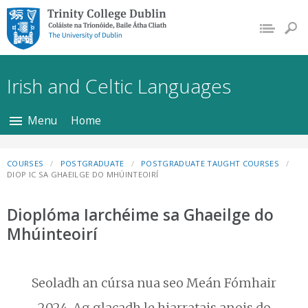
Trinity College Dublin,
The University of
Dublin
Irish and Celtic Languages
Menu
Home
COURSES
POSTGRADUATE
POSTGRADUATE TAUGHT COURSES
DIOP IC SA GHAEILGE DO MHÚINTEOIRÍ
Dioplóma Iarchéime sa Ghaeilge do
Mhúinteoirí
Seoladh an cúrsa nua seo Meán Fómhair
2024. Ag glacadh le hiarratais anois do